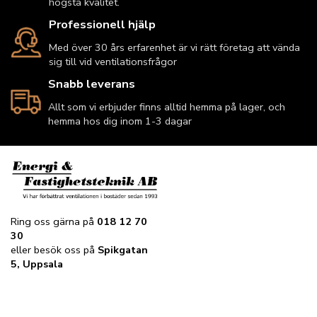
högsta kvalitet.
Professionell hjälp
Med över 30 års erfarenhet är vi rätt företag att vända
sig till vid ventilationsfrågor
Snabb leverans
Allt som vi erbjuder finns alltid hemma på lager, och
hemma hos dig inom 1-3 dagar
Ring oss gärna på
018 12 70
30
eller besök oss på
Spikgatan
5, Uppsala