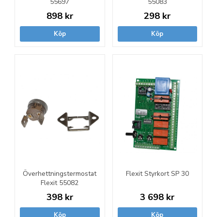
55697
55083
898 kr
298 kr
Köp
Köp
Överhettningstermostat
Flexit Styrkort SP 30
Flexit 55082
398 kr
3 698 kr
Köp
Köp