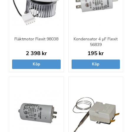
Fläktmotor Flexit 98038
Kondensator 4 µF Flexit
56839
2 398 kr
195 kr
Köp
Köp