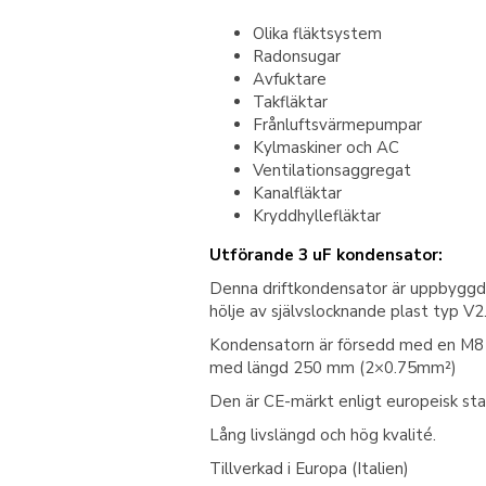
Olika fläktsystem
Radonsugar
Avfuktare
Takfläktar
Frånluftsvärmepumpar
Kylmaskiner och AC
Ventilationsaggregat
Kanalfläktar
Kryddhyllefläktar
Utförande 3 uF kondensator:
Denna driftkondensator är uppbyggd a
hölje av självslocknande plast typ V2
Kondensatorn är försedd med en M8 bu
med längd 250 mm (2×0.75mm²)
Den är CE-märkt enligt europeisk sta
Lång livslängd och hög kvalité.
Tillverkad i Europa (Italien)