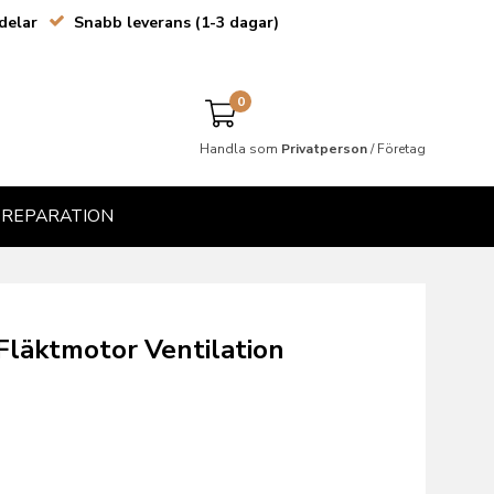
delar
Snabb leverans (1-3 dagar)
0
Handla som
Privatperson
/
Företag
& REPARATION
 Fläktmotor Ventilation