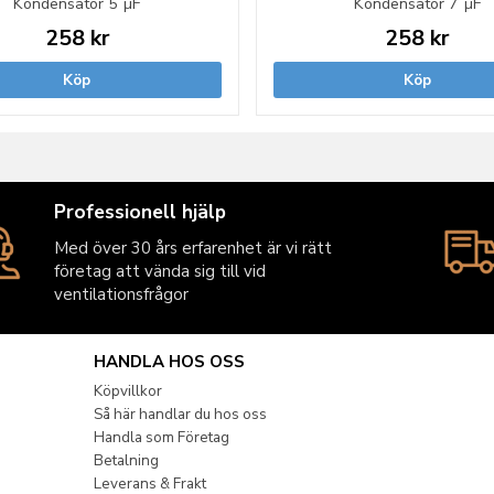
Kondensator 5 µF
Kondensator 7 µF
258 kr
258 kr
Köp
Köp
Professionell hjälp
Med över 30 års erfarenhet är vi rätt
företag att vända sig till vid
ventilationsfrågor
HANDLA HOS OSS
Köpvillkor
Så här handlar du hos oss
Handla som Företag
Betalning
Leverans & Frakt