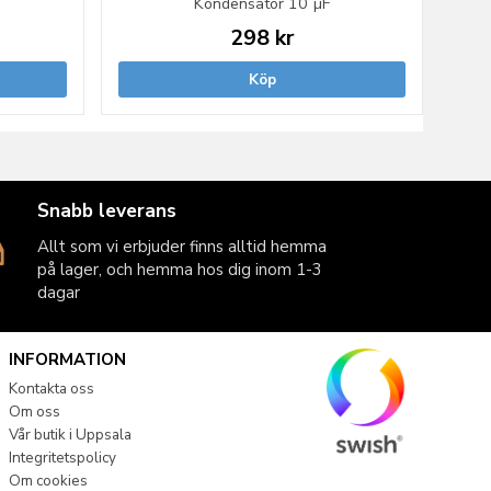
Kondensator 10 µF
298 kr
Köp
Snabb leverans
Allt som vi erbjuder finns alltid hemma
på lager, och hemma hos dig inom 1-3
dagar
INFORMATION
Kontakta oss
Om oss
Vår butik i Uppsala
Integritetspolicy
Om cookies