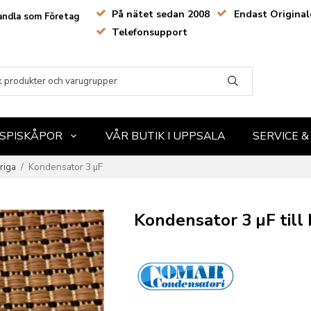
På nätet sedan 2008
Endast Original
andla som Företag
Telefonsupport
SPISKÅPOR
VÅR BUTIK I UPPSALA
SERVICE 
riga
/
Kondensator 3 µF
Kondensator 3 µF till