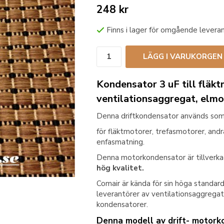
248 kr
Finns i lager för omgående levera
LÄGG I VARUKORGEN
Kondensator 3 uF till fläkt
ventilationsaggregat, elmo
Denna driftkondensator används som
för fläktmotorer, trefasmotorer, and
enfasmatning.
Denna motorkondensator är tillverkad
hög kvalitet.
Comair är kända för sin höga standard
leverantörer av ventilationsaggregat,
kondensatorer.
Denna modell av drift- motork