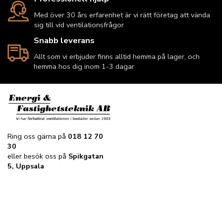
Med över 30 års erfarenhet är vi rätt företag att vända
sig till vid ventilationsfrågor
Snabb leverans
Allt som vi erbjuder finns alltid hemma på lager, och
hemma hos dig inom 1-3 dagar
Ring oss gärna på
018 12 70
30
eller besök oss på
Spikgatan
5, Uppsala