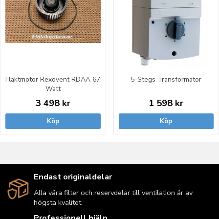
Fläktmotor Rexovent RDAA 67
5-Stegs Transformator
Watt
3 498 kr
1 598 kr
Köp
Köp
Endast originaldelar
Alla våra filter och reservdelar till ventilation är av
högsta kvalitet.
Professionell hjälp