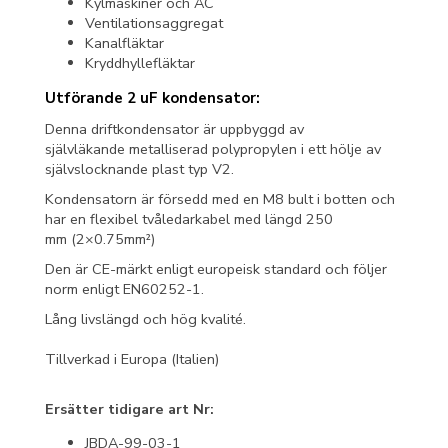
Kylmaskiner och AC
Ventilationsaggregat
Kanalfläktar
Kryddhyllefläktar
Utförande 2 uF kondensator:
Denna driftkondensator är uppbyggd av
självläkande metalliserad polypropylen i ett hölje av
självslocknande plast typ V2.
Kondensatorn är försedd med en M8 bult i botten och
har en flexibel tvåledarkabel med längd 250
mm (2×0.75mm²)
Den är CE-märkt enligt europeisk standard och följer
norm enligt EN60252-1.
Lång livslängd och hög kvalité.
Tillverkad i Europa (Italien)
Ersätter tidigare art Nr:
JBDA-99-03-1