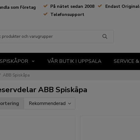
På nätet sedan 2008
Endast Original
andla som Företag
Telefonsupport
SPISKÅPOR
VÅR BUTIK I UPPSALA
SERVICE 
/
ABB Spiskåpa
servdelar ABB Spiskåpa
ortering