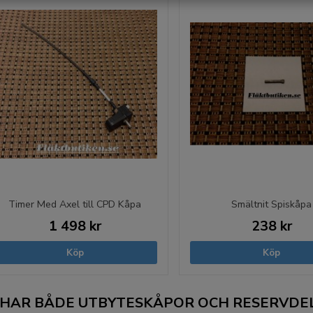
Timer Med Axel till CPD Kåpa
Smältnit Spiskåpa
1 498 kr
238 kr
Köp
Köp
 HAR BÅDE UTBYTESKÅPOR OCH RESERVDE