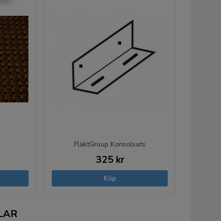
FläktGroup Konsolsats
325 kr
Köp
LAR