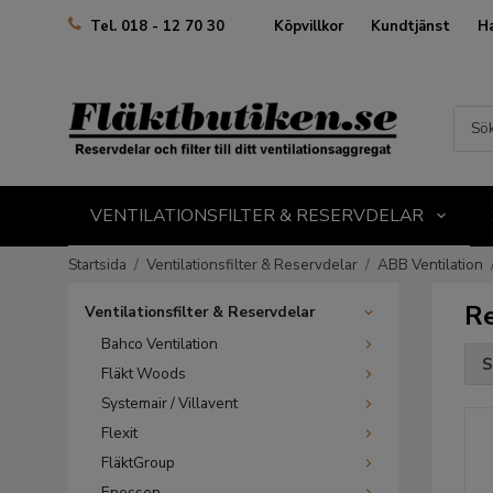
Köpvillkor
Kundtjänst
H
Tel. 018 - 12 70 30
VENTILATIONSFILTER & RESERVDELAR
Startsida
/
Ventilationsfilter & Reservdelar
/
ABB Ventilation
Re
Ventilationsfilter & Reservdelar
Bahco Ventilation
S
Fläkt Woods
Systemair / Villavent
Flexit
FläktGroup
Enessen