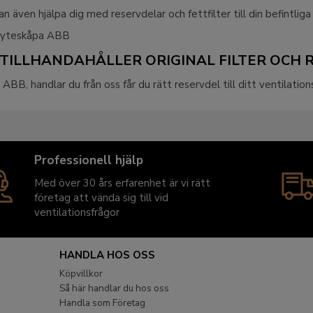
an även hjälpa dig med reservdelar och fettfilter till din befintliga
yteskåpa ABB
 TILLHANDAHÅLLER ORIGINAL FILTER OCH
n ABB, handlar du från oss får du rätt reservdel till ditt ventilatio
Professionell hjälp
Med över 30 års erfarenhet är vi rätt
företag att vända sig till vid
ventilationsfrågor
HANDLA HOS OSS
Köpvillkor
Så här handlar du hos oss
Handla som Företag