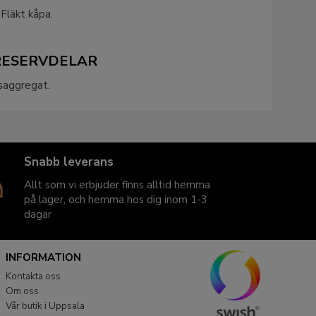
 Fläkt kåpa.
 RESERVDELAR
nsaggregat.
Snabb leverans
Allt som vi erbjuder finns alltid hemma
på lager, och hemma hos dig inom 1-3
dagar
INFORMATION
Kontakta oss
Om oss
Vår butik i Uppsala