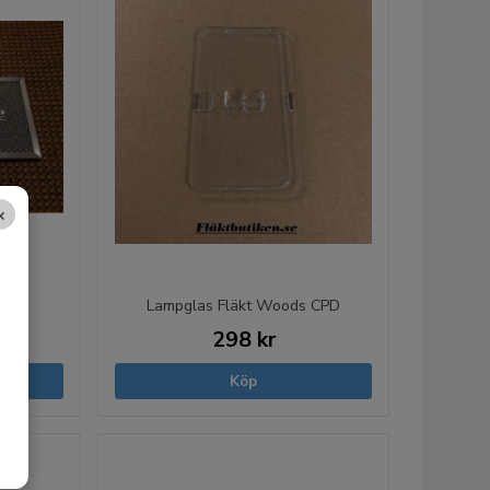
×
er
Lampglas Fläkt Woods CPD
298 kr
Köp