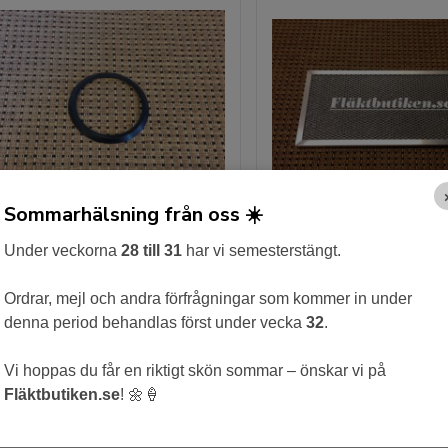
Sommarhälsning från oss ☀️
Under veckorna
28 till 31
har vi semesterstängt.
Packning Spjällblad Fläkt Woods
Bahco BHG Fettfilt
Ordrar, mejl och andra förfrågningar som kommer in under
298 kr
998 kr
denna period behandlas först under vecka
32
.
Köp
Köp
Vi hoppas du får en riktigt skön sommar – önskar vi på
Fläktbutiken.se
! 🌼🍦