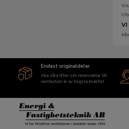
Vi k
Utb
VI
frå
Endast originaldelar
Alla våra filter och reservdelar till
ventilation är av högsta kvalitet.