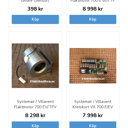
Givare (Sensor)
Fläktmotor 700 E och TF
398 kr
8 998 kr
Köp
Köp
Systemair / Villavent
Systemair / Villavent
Fläktmotor 700 EV/TFV
Kretskort VX 700 E/EV
8 298 kr
7 998 kr
Köp
Köp