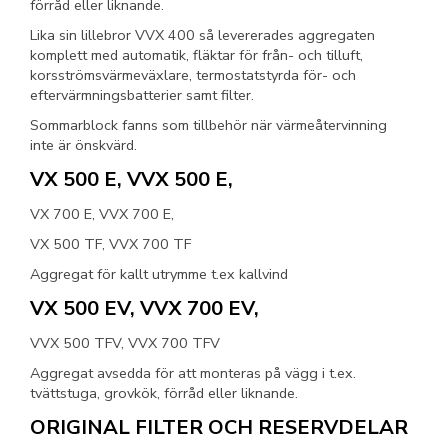
förråd eller liknande.
Lika sin lillebror VVX 400 så levererades aggregaten
komplett med automatik, fläktar för från- och tilluft,
korsströmsvärmeväxlare, termostatstyrda för- och
eftervärmningsbatterier samt filter.
Sommarblock fanns som tillbehör när värmeåtervinning
inte är önskvärd.
VX 500 E, VVX 500 E,
VX 700 E, VVX 700 E,
VX 500 TF, VVX 700 TF
Aggregat för kallt utrymme t.ex kallvind
VX 500 EV, VVX 700 EV,
VVX 500 TFV, VVX 700 TFV
Aggregat avsedda för att monteras på vägg i t.ex.
tvättstuga, grovkök, förråd eller liknande.
ORIGINAL FILTER OCH RESERVDELAR