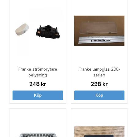
Franke strömbrytare
Franke lampglas 200-
belysning
serien
248 kr
298 kr
Köp
Köp