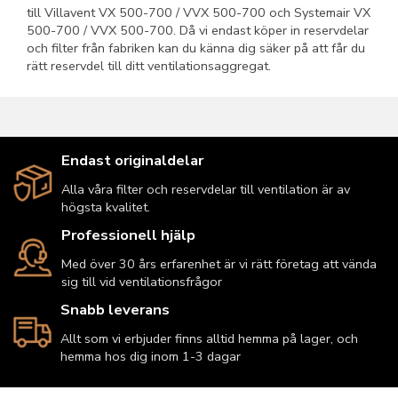
till Villavent VX 500-700 / VVX 500-700 och Systemair VX
500-700 / VVX 500-700. Då vi endast köper in reservdelar
och filter från fabriken kan du känna dig säker på att får du
rätt reservdel till ditt ventilationsaggregat.
Endast originaldelar
Alla våra filter och reservdelar till ventilation är av
högsta kvalitet.
Professionell hjälp
Med över 30 års erfarenhet är vi rätt företag att vända
sig till vid ventilationsfrågor
Snabb leverans
Allt som vi erbjuder finns alltid hemma på lager, och
hemma hos dig inom 1-3 dagar