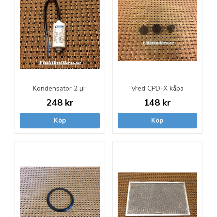
Kondensator 2 µF
Vred CPD-X kåpa
248 kr
148 kr
Köp
Köp