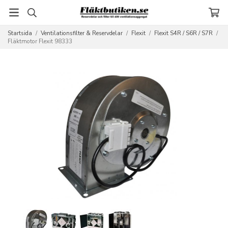
Startsida
/
Ventilationsfilter & Reservdelar
/
Flexit
/
Flexit S4R / S6R / S7R
/
Fläktmotor Flexit 98333