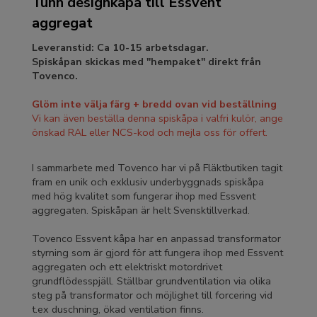
Tunn designkåpa till Essvent
aggregat
Leveranstid: Ca 10-15 arbetsdagar.
Spiskåpan skickas med "hempaket" direkt från
Tovenco.
Glöm inte välja färg + bredd ovan vid beställning
Vi kan även beställa denna spiskåpa i valfri kulör, ange
önskad RAL eller NCS-kod och mejla oss för offert.
I sammarbete med Tovenco har vi på Fläktbutiken tagit
fram en unik och exklusiv underbyggnads spiskåpa
med hög kvalitet som fungerar ihop med Essvent
aggregaten. Spiskåpan är helt Svensktillverkad.
Tovenco Essvent kåpa har en anpassad transformator
styrning som är gjord för att fungera ihop med Essvent
aggregaten och ett elektriskt motordrivet
grundflödesspjäll. Ställbar grundventilation via olika
steg på transformator och möjlighet till forcering vid
t.ex duschning, ökad ventilation finns.