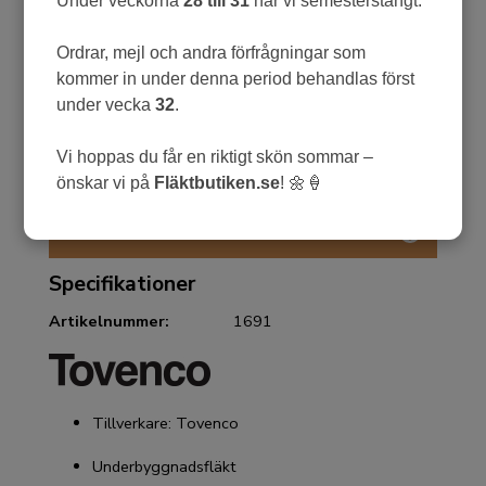
Under veckorna
28 till 31
har vi semesterstängt.
Garanti: Tovenco lämnar 2 års garanti
Ordrar, mejl och andra förfrågningar som
OBS! Det är ingen ångerrätt på Tovenco Essvent
spiskåpa då detta är en specialtillverkad kåpa som
kommer in under denna period behandlas först
endast byggs på beställning.
under vecka
32
.
Detta betyder att du inte kan ångra ditt köp och
lämna tillbaka den.
Vi hoppas du får en riktigt skön sommar –
önskar vi på
Fläktbutiken.se
! 🌼🍦
FRÅGA OM PRODUKT
Specifikationer
Artikelnummer:
1691
Tillverkare: Tovenco
Underbyggnadsfläkt