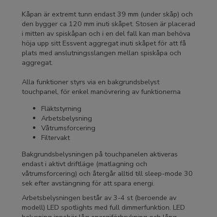
Kåpan är extremt tunn endast 39 mm (under skåp) och
den bygger ca 120 mm inuti skåpet. Stosen är placerad
i mitten av spiskåpan och i en del fall kan man behöva
höja upp sitt Essvent aggregat inuti skåpet för att få
plats med anslutningsslangen mellan spiskåpa och
aggregat.
Alla funktioner styrs via en bakgrundsbelyst
touchpanel, för enkel manövrering av funktionerna
Fläktstyrning
Arbetsbelysning
Våtrumsforcering
Filtervakt
Bakgrundsbelysningen på touchpanelen aktiveras
endast i aktivt driftläge (matlagning och
våtrumsforcering) och återgår alltid till sleep-mode 30
sek efter avstängning för att spara energi.
Arbetsbelysningen består av 3-4 st (beroende av
modell) LED spotlights med full dimmerfunktion. LED
belysning innebär låg energiförbrukning och lång