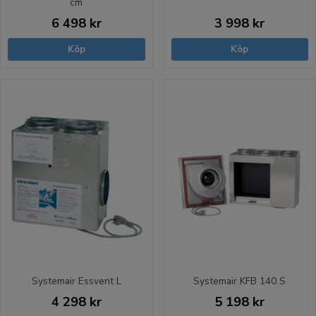
cm
6 498 kr
3 998 kr
Köp
Köp
Systemair Essvent L
Systemair KFB 140 S
4 298 kr
5 198 kr