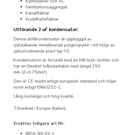
Kylmaskiner och AC
Ventilationsaggregat
Kanalfläktar
Kryddhyllefläktar
Utförande 2 uF kondensator:
Denna driftkondensator är uppbyggd av
självläkande metalliserad polypropylen i ett hölje av
självslocknande plast typ V2.
Kondensatorn är försedd med en M8 bult i botten och
har en flexibel tvåledarkabel med längd 250
mm (2×0.75mm²)
Den är CE-märkt enligt europeisk standard och följer
norm enligt EN60252-1.
Lång livslängd och hög kvalité.
Tillverkad i Europa (Italien)
Ersätter tidigare art Nr:
JBDA-99-03-1