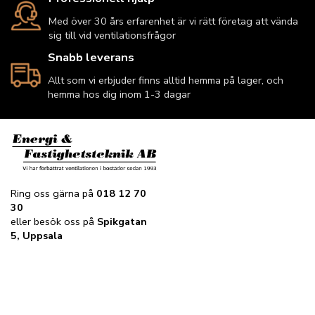
Med över 30 års erfarenhet är vi rätt företag att vända
sig till vid ventilationsfrågor
Snabb leverans
Allt som vi erbjuder finns alltid hemma på lager, och
hemma hos dig inom 1-3 dagar
Ring oss gärna på
018 12 70
30
eller besök oss på
Spikgatan
5, Uppsala