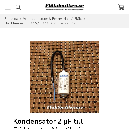
Startsida
/
Ventilationsfilter & Reservdelar
/
Fläkt
/
Fläkt Rexovent RDAA / RDAC
/
Kondensator 2 µF
Kondensator 2 µF till