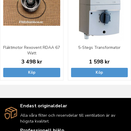
Fläktmotor Rexovent RDAA 67
5-Stegs Transformator
Watt
3 498 kr
1 598 kr
Köp
Köp
Endast originaldelar
Alla våra filter och reservdelar till ventilation är av
högsta kvalitet.
Professionell hjälp