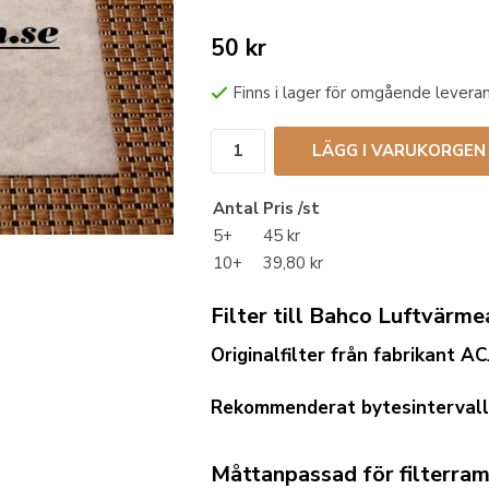
50 kr
Finns i lager för omgående levera
LÄGG I VARUKORGEN
Antal
Pris /st
5+
45 kr
10+
39,80 kr
Filter till Bahco Luftvärm
Originalfilter från fabrikant
AC
Rekommenderat bytesintervall 
Måttanpassad för filterra