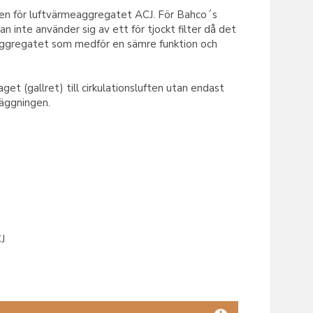
amen för luftvärmeaggregatet ACJ. För Bahco´s
n inte använder sig av ett för tjockt filter då det
aggregatet som medför en sämre funktion och
aget (gallret) till cirkulationsluften utan endast
läggningen.
CJ