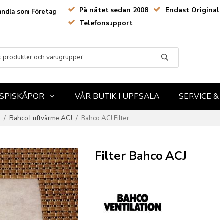
På nätet sedan 2008
Endast Original
andla som Företag
Telefonsupport
SPISKÅPOR
VÅR BUTIK I UPPSALA
SERVICE 
n
/
Bahco Luftvärme ACJ
/
Bahco ACJ Filter
Filter Bahco ACJ