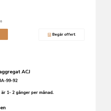
ns
Begär offert
eaggregat ACJ
JA-99-92
är 1- 2 gånger per månad.
men