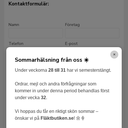
Kontaktformulär:
Namn
Företag
Telefon
E-post
×
Sommarhälsning från oss ☀️
Ärende
Produktnamn
Under veckorna
28 till 31
har vi semesterstängt.
Meddelande
Ordrar, mejl och andra förfrågningar som
kommer in under denna period behandlas först
under vecka
32
.
Vi hoppas du får en riktigt skön sommar –
önskar vi på
Fläktbutiken.se
! 🌼🍦